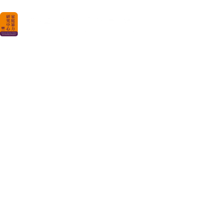
首頁
NCNU DVCAR
國立暨南國際大學家庭暴力研究中心
論文指導​