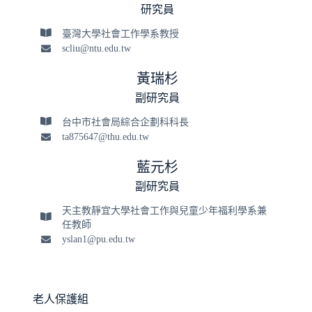
研究員
臺灣大學社會工作學系教授
scliu@ntu.edu.tw
黃瑞杉
副研究員
台中市社會局綜合企劃科科長
ta875647@thu.edu.tw
藍元杉
副研究員
天主教靜宜大學社會工作與兒童少年福利學系兼
任教師
yslan1@pu.edu.tw
老人保護組