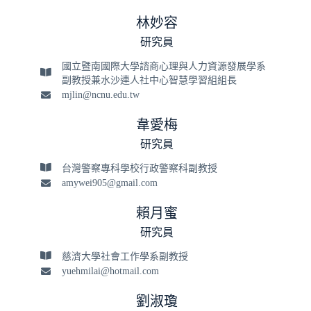
林妙容
研究員
國立暨南國際大學諮商心理與人力資源發展學系
副教授兼水沙連人社中心智慧學習組組長
mjlin@ncnu.edu.tw
韋愛梅
研究員
台灣警察專科學校行政警察科副教授
amywei905@gmail.com
賴月蜜
研究員
慈濟大學社會工作學系副教授
yuehmilai@hotmail.com
劉淑瓊