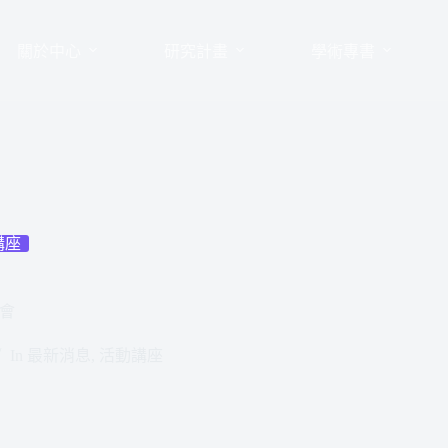
關於中心
研究計畫
學術專書
講座
會
In
最新消息
,
活動講座